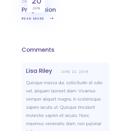
20
CREATIVE
Progression
JUN
READ MORE
Comments
Lisa Riley
JUNE 22, 2018
Quisque massa dui, sollicitudin at odio
vel, aliquam laoreet diam. Vivamus
semper aliquet magna, in scelerisque
sapien iaculis ut. Quisque tincidunt
molestie sapien et iaculis. Nunc
maximus venenatis diam, non pulvinar