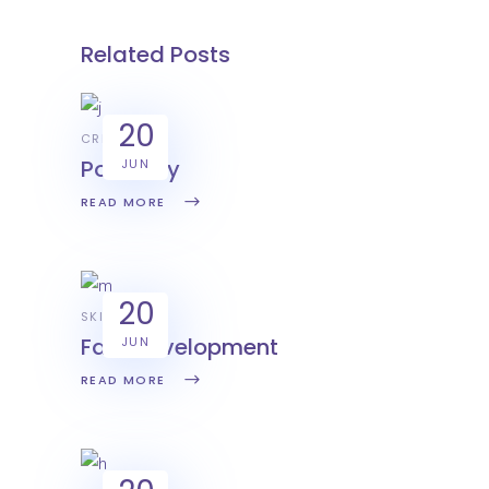
Related Posts
20
CREATIVE
Positivity
JUN
READ MORE
20
SKILL
Fast development
JUN
READ MORE